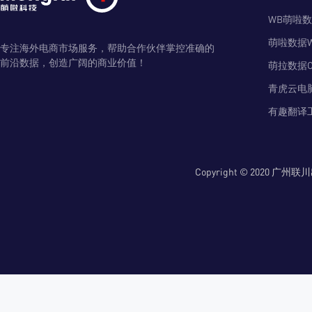
WB萌啦
萌啦数据
专注海外电商市场服务，帮助合作伙伴掌控准确的
前沿数据，创造广阔的商业价值！
萌拉数据O
青虎云电
有趣翻译
Copyright © 2020 