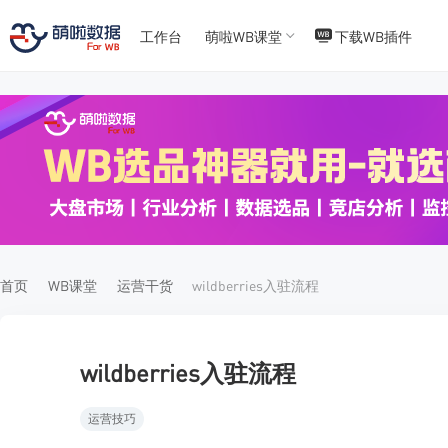
工作台
萌啦WB课堂
下载WB插件
T
T
4
5
首页
WB课堂
运营干货
wildberries入驻流程
wildberries入驻流程
运营技巧