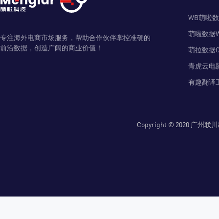
WB萌啦
萌啦数据
专注海外电商市场服务，帮助合作伙伴掌控准确的
前沿数据，创造广阔的商业价值！
萌拉数据O
青虎云电
有趣翻译
Copyright © 2020 