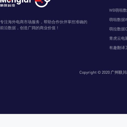
WB萌啦
萌啦数据
专注海外电商市场服务，帮助合作伙伴掌控准确的
前沿数据，创造广阔的商业价值！
萌拉数据O
青虎云电
有趣翻译
Copyright © 2020 