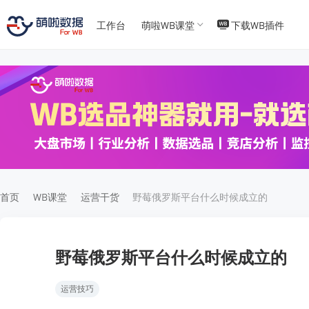
工作台
萌啦WB课堂
下载WB插件
T
T
4
5
首页
WB课堂
运营干货
野莓俄罗斯平台什么时候成立的
野莓俄罗斯平台什么时候成立的
运营技巧