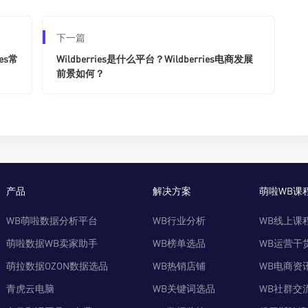
下一篇
es常
Wildberries是什么平台？Wildberries电商发展
前景如何？
产品
解决方案
萌啦WB课
WB萌啦数据分析平台
WB行业分析
WB线上课
萌啦数据WB卖家助手
WB榜单选品
WB运营干
萌拉数据OZON数据选品
WB热销店铺
WB电商资
青虎云电脑
WB关键词选品
WB社群交