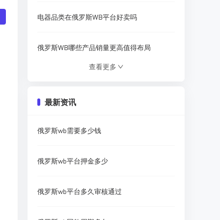
电器品类在俄罗斯WB平台好卖吗
俄罗斯WB哪些产品销量更高值得布局
查看更多
WB俄罗斯跨境业务适合国内卖家入局吗
最新资讯
WB在俄罗斯布局了多少仓库，分布如何
俄罗斯wb需要多少钱
俄罗斯WB跨境卖家该怎么收款提现
俄罗斯wb平台押金多少
学习WB运营去哪里寻找优质教学资源
俄罗斯wb平台多久审核通过