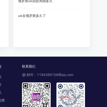
俄罗斯wb回款周期多久
wb在俄罗斯多久了
程
联系我们
邮件：1194366108@qq.com
程
货
讯
流圈