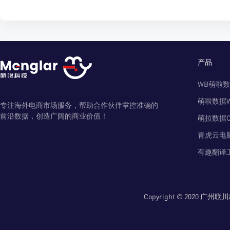
产品
WB萌啦
萌啦数据
专注海外电商市场服务，帮助合作伙伴掌控准确的
前沿数据，创造广阔的商业价值！
萌拉数据O
青虎云电
有趣翻译
Copyright © 2020 