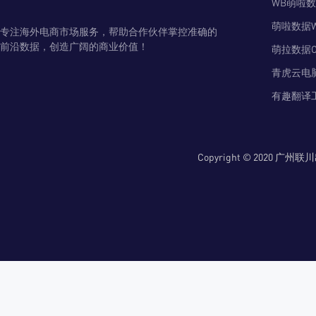
WB萌啦
萌啦数据
专注海外电商市场服务，帮助合作伙伴掌控准确的
前沿数据，创造广阔的商业价值！
萌拉数据O
青虎云电
有趣翻译
Copyright © 2020 