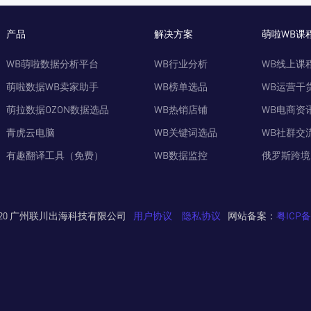
产品
解决方案
萌啦WB课
WB萌啦数据分析平台
WB行业分析
WB线上课
萌啦数据WB卖家助手
WB榜单选品
WB运营干
萌拉数据OZON数据选品
WB热销店铺
WB电商资
青虎云电脑
WB关键词选品
WB社群交
有趣翻译工具（免费）
WB数据监控
俄罗斯跨境
© 2020 广州联川出海科技有限公司
用户协议
隐私协议
网站备案：
粤ICP备2