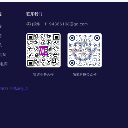
程
联系我们
邮件：1194366108@qq.com
程
货
讯
流圈
电商
渠道业务合作
萌啦科技公众号
023121548号-2