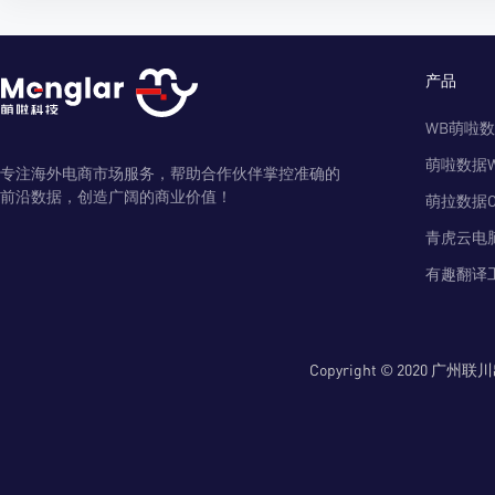
产品
WB萌啦
萌啦数据
专注海外电商市场服务，帮助合作伙伴掌控准确的
前沿数据，创造广阔的商业价值！
萌拉数据O
青虎云电
有趣翻译
Copyright © 2020 