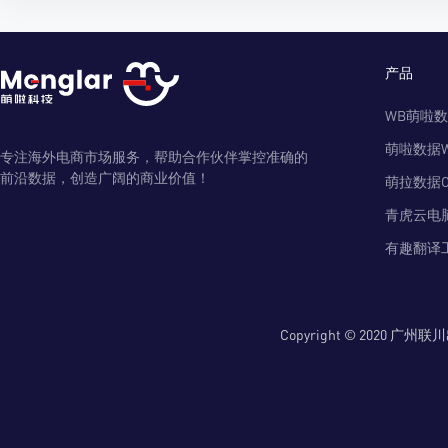
产品
WB萌啦
萌啦数据
专注海外电商市场服务，帮助合作伙伴掌控准确的
前沿数据，创造广阔的商业价值！
萌拉数据O
青虎云电
有趣翻译
Copyright © 2020 