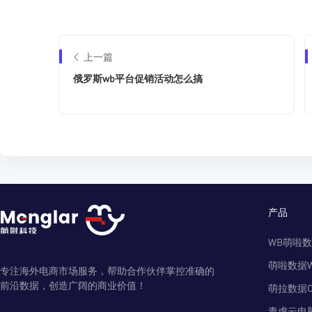
上一篇
俄罗斯wb平台促销活动怎么搞
产品
WB萌啦
萌啦数据
专注海外电商市场服务，帮助合作伙伴掌控准确的
前沿数据，创造广阔的商业价值！
萌拉数据O
青虎云电