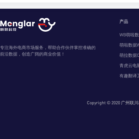
产品
WB萌啦
萌啦数据
专注海外电商市场服务，帮助合作伙伴掌控准确的
前沿数据，创造广阔的商业价值！
萌拉数据O
青虎云电
有趣翻译
Copyright © 2020 